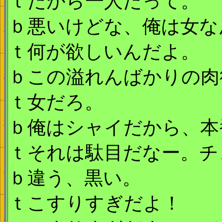
ｔだから一人だって。
ｂ悪いけどな、俺は女な
ｔ何が欲しいんだよ。
ｂこの溢れんばかりの肉
ｔ女だろ。
ｂ俺はシャイだから、本
ｔそれは駄目だなー。チ
ｂ違う、黒い。
ｔこすりすぎだよ！